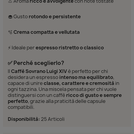
👃 Aroma
ricco e avvolgente
con note tostate
🧁 Gusto
rotondo e persistente
🫧
Crema compatta e vellutata
⚡ Ideale per
espresso ristretto o classico
✅ Perché sceglierlo?
Il
Caffè Sovrano Luigi XIV
è perfetto per chi
desidera un espresso
intenso ma equilibrato
,
capace di unire
classe, carattere e cremosità
in
ogni tazzina. Una miscela pensata per chi vuole
distinguersi con un caffè
ricco di gusto e sempre
perfetto
, grazie alla praticità delle capsule
compatibili.
Disponibilità:
25 Articoli