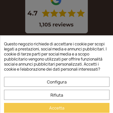
Questo negozio richiede di accettare i cookie per scopi
legati a prestazioni, social media e annunci pubblicitari. I
cookie di terze parti per social media e a scopo
pubblicitario vengono utilizzati per offrire funzionalità
© 2025 Mec S.r.l. tutti i diritti sono riservati
social e annunci pubblicitari personalizzati. Accetti i
cookie e l'elaborazione dei dati personali interessati?
Sede legale in Via Castagnari 5/A – Poncarale (BS) –
25020
Configura
P.IVA / C.F. / R.I. di Brescia n.03223310982
REA: BS-515638
Rifiuta
Capitale sociale ver. € 35.000
Accetta