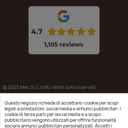
© 2025 Mec S.r.l. tutti i diritti sono riservati
Sede legale in Via Castagnari 5/A – Poncarale (BS) –
Questo negozio richiede di accettare i cookie per scopi
25020
legati a prestazioni, social media e annunci pubblicitari. I
P.IVA / C.F. / R.I. di Brescia n.03223310982
cookie di terze parti per social media e a scopo
pubblicitario vengono utilizzati per offrire funzionalità
REA: BS-515638
social e annunci pubblicitari personalizzati. Accetti i