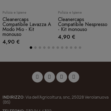
Quick View
Quick View
Pulizia e Igiene
Pulizia e Igiene
Cleanercaps
Cleanercaps
Compatibile Lavazza A
Compatibile Nespresso
Modo Mio - Kit
- Kit monouso
monouso
4,90 €
4,90 €
INDIRIZZO
: Via dell'Agricoltura, snc, 25028 Verolanuova
(BS)
TELEFONO
: 030 944 4392