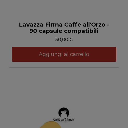
Anteprima
Lavazza Firma Caffe all'Orzo -
90 capsule compatibili
30,00 €
Aggiungi al carrello