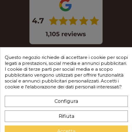
Questo negozio richiede di accettare i cookie per scopi
legati a prestazioni, social media e annunci pubblicitari.
I cookie di terze parti per social media e a scopo
pubblicitario vengono utilizzati per offrire funzionalità
© 2025 Mec S.r.l. tutti i diritti sono riservati
social e annunci pubblicitari personalizzati. Accetti i
cookie e l'elaborazione dei dati personali interessati?
Sede legale in Via Castagnari 5/A – Poncarale (BS) –
25020
Configura
P.IVA / C.F. / R.I. di Brescia n.03223310982
REA: BS-515638
Rifiuta
Capitale sociale ver. € 35.000
Accetta