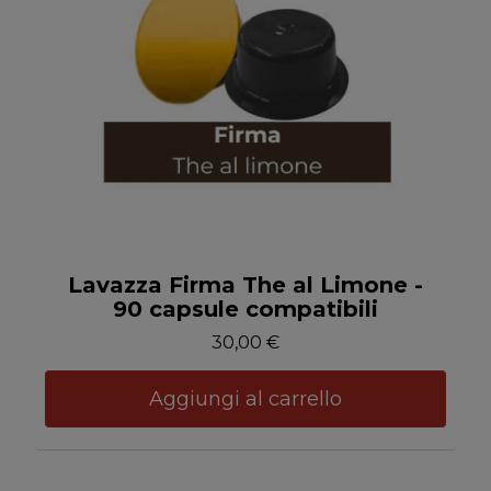
Anteprima
Lavazza Firma The al Limone -
90 capsule compatibili
30,00 €
Aggiungi al carrello