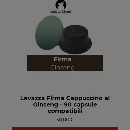
Anteprima
Lavazza Firma Cappuccino al
Ginseng - 90 capsule
compatibili
30,00 €