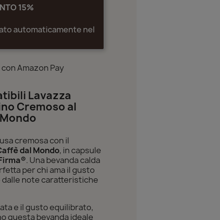
NTO 15%
cato automaticamente nel
a con Amazon Pay
ibili Lavazza
ino Cremoso al
l Mondo
ausa cremosa con il
Caffè dal Mondo
, in capsule
Firma®
. Una bevanda calda
fetta per chi ama il gusto
 dalle note caratteristiche
ta e il gusto equilibrato,
no questa bevanda ideale