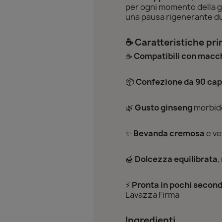
per ogni momento della gi
una pausa rigenerante dur
☕ Caratteristiche pri
☕
Compatibili con macc
📦
Confezione da 90 cap
🌿
Gusto ginseng
morbid
✨
Bevanda cremosa
e ve
🍯
Dolcezza equilibrata
,
⚡
Pronta in pochi second
Lavazza Firma
Ingredienti