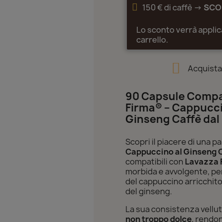
150 € di caffè ->
SCO
Lo sconto verrà appli
carrello.
Acquist
90 Capsule Compat
Firma® – Cappucc
Ginseng Caffè da
Scopri il piacere di una p
Cappuccino al Ginseng 
compatibili con
Lavazza 
morbida e avvolgente, per
del cappuccino arricchito
del ginseng.
La sua consistenza velluta
non troppo dolce
, rendo