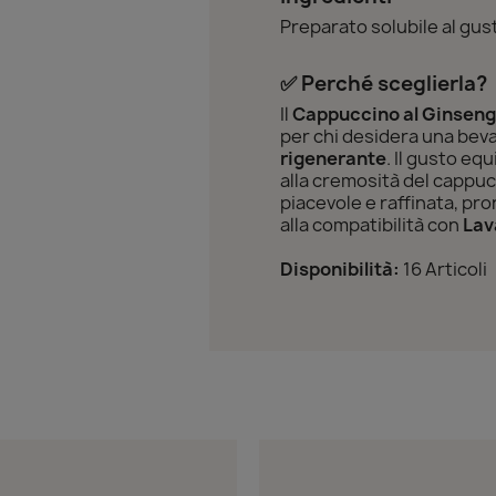
Preparato solubile al gus
✅ Perché sceglierla?
Il
Cappuccino al Ginseng
per chi desidera una be
rigenerante
. Il gusto eq
alla cremosità del cappu
piacevole e raffinata, pr
alla compatibilità con
Lav
Disponibilità:
16 Articoli