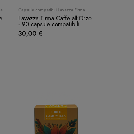
Quick View
Qui
ma
Capsule compatibili Lavazza Firma
Capsule compatib
e
Lavazza Firma Caffe all'Orzo
Lavazza Firm
- 90 capsule compatibili
- 90 capsule 
30,00 €
30,00 €