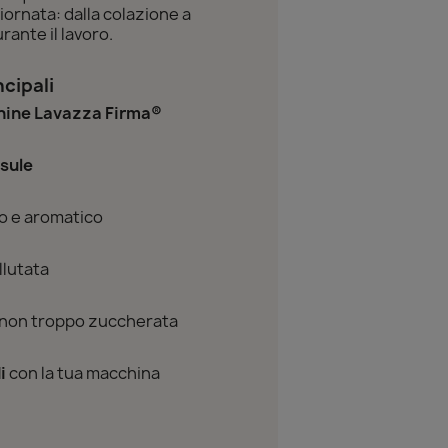
ornata: dalla colazione a
ante il lavoro.
ncipali
hine Lavazza Firma®
sule
o e aromatico
llutata
 non troppo zuccherata
i
con la tua macchina