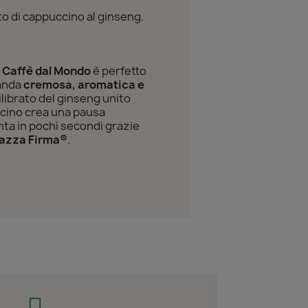
to di cappuccino al ginseng.
 Caffè dal Mondo
è perfetto
vanda
cremosa, aromatica e
uilibrato del ginseng unito
ccino crea una pausa
onta in pochi secondi grazie
azza Firma®
.