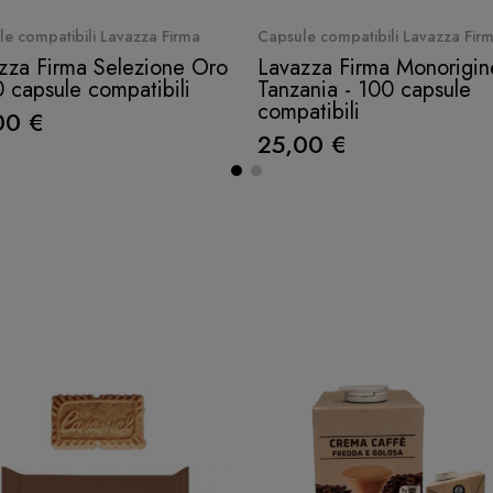
Quick View
Quick View
e compatibili Lavazza Firma
Capsule compatibili Lavazza Fir
zza Firma Selezione Oro
Lavazza Firma Monorigin
0 capsule compatibili
Tanzania - 100 capsule
compatibili
00 €
25,00 €