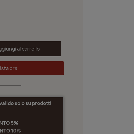
ggiungi al carrello
ista ora
lido solo su prodotti
NTO 5%
NTO 10%