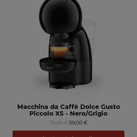
Anteprima
Macchina da Caffè Dolce Gusto
Piccolo XS - Nero/Grigio
74,90 €
59,00 €