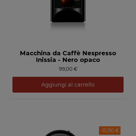
Anteprima
Macchina da Caffè Nespresso
Inissia - Nero opaco
99,00 €
Aggiungi al carrello
-15,90 €