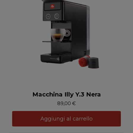
Anteprima
Macchina Illy Y.3 Nera
89,00 €
Aggiungi al carrello