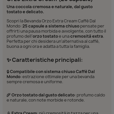
Una coccola cremosa e naturale, dal gusto
tostato e delicato.
Scopri la Bevanda Orzo Extra Cream Caffè Dal
Mondo:
25 capsule a sistema chiuso
pensate per
offrirti una pausa morbida e avvolgente, con tutto il
profumo dell’
orzo tostato
e una
cremosità extra
.
Perfetta per chi desidera un’alternativa al caffè,
buona a ogni ora e adatta a tutta la famiglia.
✨ Caratteristiche principali:
🔒
Compatibile con sistema chiuso Caffè Dal
Mondo
: estrazione ottimale per una bevanda
sempre cremosa e uniforme.
🌾
Orzo tostato dal gusto delicato
: profumo caldo
e naturale, con note morbide e rotonde.
🍦
Extra Cream
: più cremosità in tazza per una