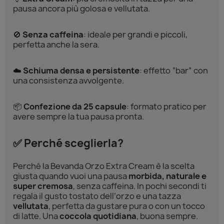
pausa ancora più golosa e vellutata.
🚫
Senza caffeina
: ideale per grandi e piccoli,
perfetta anche la sera.
☁️
Schiuma densa e persistente
: effetto “bar” con
una consistenza avvolgente.
📦
Confezione da 25 capsule
: formato pratico per
avere sempre la tua pausa pronta.
✅ Perché sceglierla?
Perché la Bevanda Orzo Extra Cream è la scelta
giusta quando vuoi una pausa
morbida, naturale e
super cremosa
, senza caffeina. In pochi secondi ti
regala il gusto tostato dell’orzo e una tazza
vellutata
, perfetta da gustare pura o con un tocco
di latte. Una
coccola quotidiana
, buona sempre.