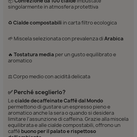
📦
Confezione da 100 cialde
imbustate
singolarmente in atmosfera protettiva
♻️
Cialde compostabili
in carta filtro ecologica
🌱 Miscela selezionata con prevalenza di
Arabica
🔥
Tostatura media
per un gusto equilibrato e
aromatico
⚖️ Corpo medio con acidità delicata
✅ Perché sceglierlo?
Le
cialde decaffeinate Caffè dal Mondo
permettono di gustare un espresso pieno e
aromatico anche la sera o quando si desidera
limitare l’assunzione di caffeina. Grazie alla miscela
equilibrata e alle cialde compostabili, offrono un
caffè
buono per il palato e rispettoso