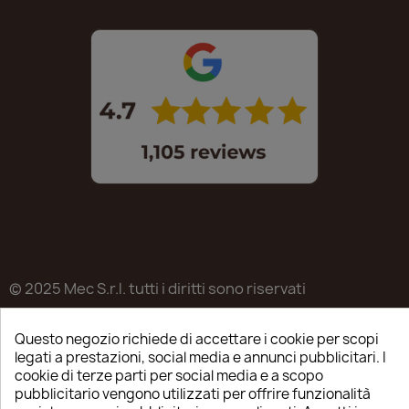
© 2025 Mec S.r.l. tutti i diritti sono riservati
Sede legale in Via Castagnari 5/A – Poncarale (BS) –
Questo negozio richiede di accettare i cookie per scopi
25020
legati a prestazioni, social media e annunci pubblicitari. I
P.IVA / C.F. / R.I. di Brescia n.03223310982
cookie di terze parti per social media e a scopo
pubblicitario vengono utilizzati per offrire funzionalità
REA: BS-515638