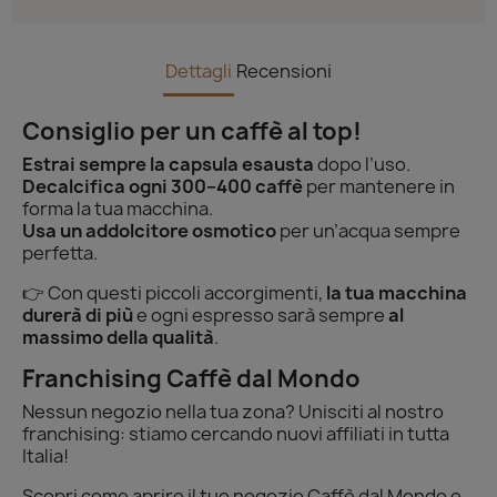
Dettagli
Recensioni
Consiglio per un caffè al top!
Estrai sempre la capsula esausta
dopo l’uso.
Decalcifica ogni 300–400 caffè
per mantenere in
forma la tua macchina.
Usa un addolcitore osmotico
per un’acqua sempre
perfetta.
👉 Con questi piccoli accorgimenti,
la tua macchina
durerà di più
e ogni espresso sarà sempre
al
massimo della qualità
.
Franchising Caffè dal Mondo
Nessun negozio nella tua zona? Unisciti al nostro
franchising: stiamo cercando nuovi affiliati in tutta
Italia!
Scopri come aprire il tuo negozio Caffè dal Mondo e