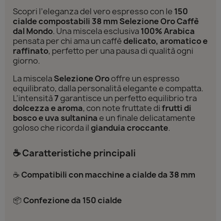
Scopri l’eleganza del vero espresso con le
150
cialde compostabili 38 mm Selezione Oro Caffè
dal Mondo
. Una miscela esclusiva
100% Arabica
pensata per chi ama un caffè
delicato, aromatico e
raffinato
, perfetto per una pausa di qualità ogni
giorno.
La miscela
Selezione Oro
offre un espresso
equilibrato, dalla personalità elegante e compatta.
L’intensità
7
garantisce un perfetto equilibrio tra
dolcezza e aroma
, con note fruttate di
frutti di
bosco e uva sultanina
e un finale delicatamente
goloso che ricorda il
gianduia croccante
.
☕ Caratteristiche principali
☕
Compatibili con macchine a cialde da 38 mm
📦
Confezione da 150 cialde