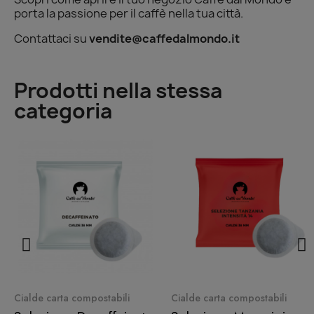
porta la passione per il caffè nella tua città.
Contattaci su
vendite@caffedalmondo.it
Prodotti nella stessa
categoria
Quick View
Quick View
Cialde carta compostabili
Cialde carta compostabili