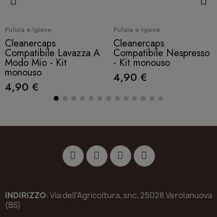
Quick View
Quick View
Pulizia e Igiene
Pulizia e Igiene
Cleanercaps
Cleanercaps
Compatibile Lavazza A
Compatibile Nespresso
Modo Mio - Kit
- Kit monouso
monouso
4,90 €
4,90 €
INDIRIZZO
: Via dell'Agricoltura, snc, 25028 Verolanuova
(BS)