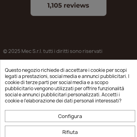
© 2025 Mec S.r.l. tutti i diritti sono riservati
Sede legale in Via Castagnari 5/A – Poncarale (BS) –
25020
Questo negozio richiede di accettare i cookie per scopi
legati a prestazioni, social media e annunci pubblicitari. I
P.IVA / C.F. / R.I. di Brescia n.03223310982
cookie di terze parti per social media e a scopo
pubblicitario vengono utilizzati per offrire funzionalità
REA: BS-515638
social e annunci pubblicitari personalizzati. Accetti i
cookie e l'elaborazione dei dati personali interessati?
Capitale sociale ver. € 35.000
Configura
Rifiuta