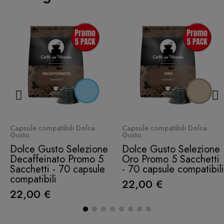
Quick View
Quick View
Capsule compatibili Dolce
Capsule compatibili Dolce
Gusto
Gusto
Dolce Gusto Selezione
Dolce Gusto Selezione
Decaffeinato Promo 5
Oro Promo 5 Sacchetti
Sacchetti - 70 capsule
- 70 capsule compatibili
compatibili
22,00 €
22,00 €