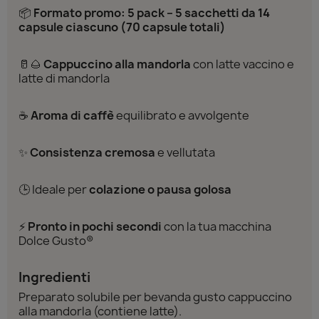
📦
Formato promo: 5 pack – 5 sacchetti da 14
capsule ciascuno (70 capsule totali)
🥛🌰
Cappuccino alla mandorla
con latte vaccino e
latte di mandorla
☕
Aroma di caffè
equilibrato e avvolgente
✨
Consistenza cremosa
e vellutata
🕒 Ideale per
colazione o pausa golosa
⚡
Pronto in pochi secondi
con la tua macchina
Dolce Gusto®
Ingredienti
Preparato solubile per bevanda gusto cappuccino
alla mandorla (contiene latte).