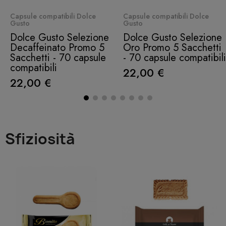
Quick View
Quick View
Capsule compatibili Dolce
Capsule compatibili Dolce
Gusto
Gusto
Dolce Gusto Selezione
Dolce Gusto Selezione
Decaffeinato Promo 5
Oro Promo 5 Sacchetti
Sacchetti - 70 capsule
- 70 capsule compatibili
compatibili
22,00 €
22,00 €
Sfiziosità