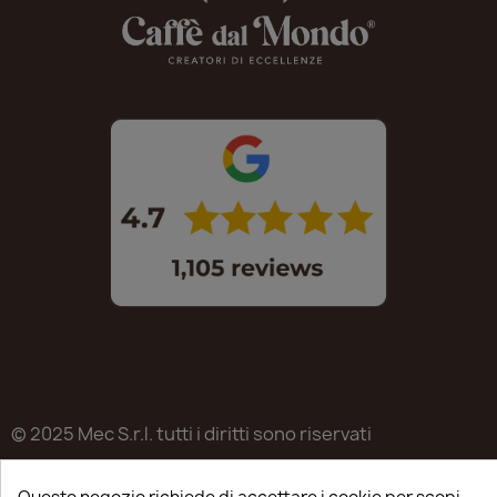
© 2025 Mec S.r.l. tutti i diritti sono riservati
Sede legale in Via Castagnari 5/A – Poncarale (BS) –
25020