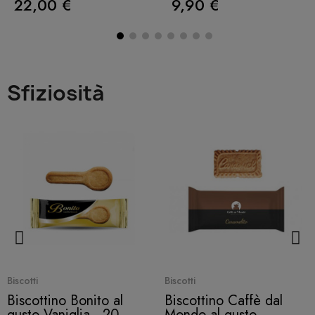
22,00 €
9,90 €
Sfiziosità
Quick View
Quick View
Biscotti
Biscotti
Biscottino Bonito al
Biscottino Caffè dal
gusto Vaniglia - 20
Mondo al gusto