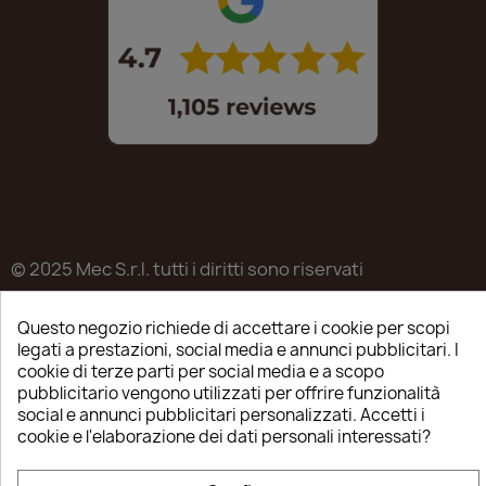
© 2025 Mec S.r.l. tutti i diritti sono riservati
Sede legale in Via Castagnari 5/A – Poncarale (BS) –
Questo negozio richiede di accettare i cookie per scopi
25020
legati a prestazioni, social media e annunci pubblicitari. I
P.IVA / C.F. / R.I. di Brescia n.03223310982
cookie di terze parti per social media e a scopo
pubblicitario vengono utilizzati per offrire funzionalità
REA: BS-515638
social e annunci pubblicitari personalizzati. Accetti i
cookie e l'elaborazione dei dati personali interessati?
Capitale sociale ver. € 35.000