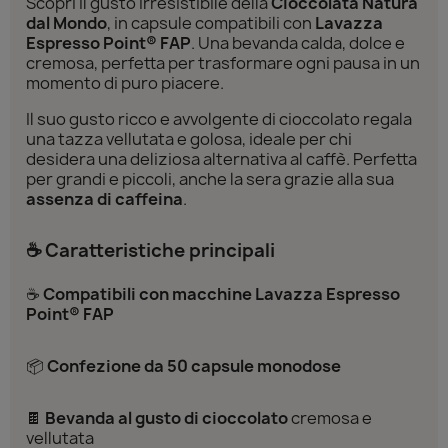
Scopri il gusto irresistibile della
Cioccolata Natura
dal Mondo
, in capsule compatibili con
Lavazza
Espresso Point® FAP
. Una bevanda calda, dolce e
cremosa, perfetta per trasformare ogni pausa in un
momento di puro piacere.
Il suo gusto ricco e avvolgente di cioccolato regala
una tazza vellutata e golosa, ideale per chi
desidera una deliziosa alternativa al caffè. Perfetta
per grandi e piccoli, anche la sera grazie alla sua
assenza di caffeina
.
☕ Caratteristiche principali
☕
Compatibili con macchine Lavazza Espresso
Point® FAP
📦
Confezione da 50 capsule monodose
🍫
Bevanda al gusto di cioccolato
cremosa e
vellutata