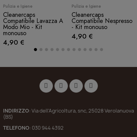
Quick View
Quick View
Pulizia e Igiene
Pulizia e Igiene
Cleanercaps
Cleanercaps
Compatibile Lavazza A
Compatibile Nespresso
Modo Mio - Kit
- Kit monouso
monouso
4,90 €
4,90 €
INDIRIZZO
: Via dell'Agricoltura, snc, 25028 Verolanuova
(BS)
TELEFONO
: 030 944 4392