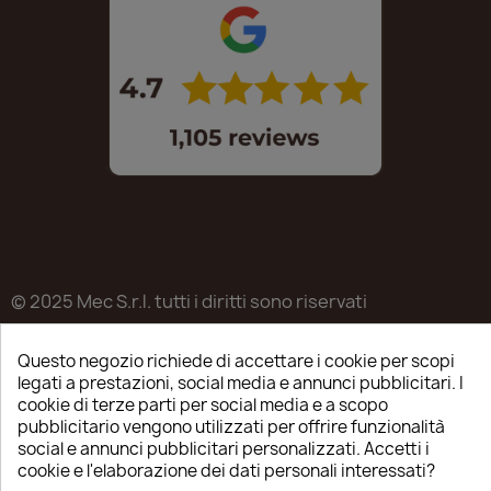
© 2025 Mec S.r.l. tutti i diritti sono riservati
Sede legale in Via Castagnari 5/A – Poncarale (BS) –
Questo negozio richiede di accettare i cookie per scopi
25020
legati a prestazioni, social media e annunci pubblicitari. I
P.IVA / C.F. / R.I. di Brescia n.03223310982
cookie di terze parti per social media e a scopo
pubblicitario vengono utilizzati per offrire funzionalità
REA: BS-515638
social e annunci pubblicitari personalizzati. Accetti i
cookie e l'elaborazione dei dati personali interessati?
Capitale sociale ver. € 35.000