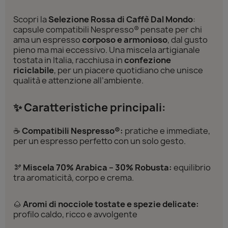
Scopri la
Selezione Rossa di Caffè Dal Mondo
:
capsule compatibili Nespresso® pensate per chi
ama un espresso
corposo e armonioso
, dal gusto
pieno ma mai eccessivo. Una miscela artigianale
tostata in Italia, racchiusa in
confezione
riciclabile
, per un piacere quotidiano che unisce
qualità e attenzione all’ambiente.
✨ Caratteristiche principali:
☕
Compatibili Nespresso®:
pratiche e immediate,
per un espresso perfetto con un solo gesto.
🫘
Miscela 70% Arabica – 30% Robusta:
equilibrio
tra aromaticità, corpo e crema.
🌰
Aromi di nocciole tostate e spezie delicate:
profilo caldo, ricco e avvolgente