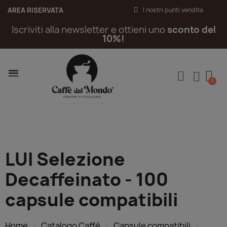
AREA RISERVATA
I nostri punti vendita
Iscriviti alla newsletter e ottieni uno
sconto del
10%!
LUI Selezione
Decaffeinato - 100
capsule compatibili
Home
Catalogo Caffè
Capsule compatibili