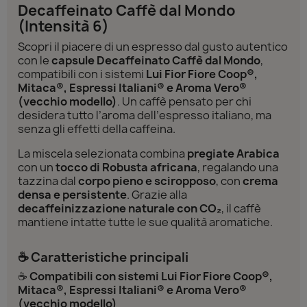
Decaffeinato Caffè dal Mondo
(Intensità 6)
Scopri il piacere di un espresso dal gusto autentico
con le
capsule Decaffeinato Caffè dal Mondo
,
compatibili con i sistemi
Lui Fior Fiore Coop®,
Mitaca®, Espressi Italiani® e Aroma Vero®
(vecchio modello)
. Un caffè pensato per chi
desidera tutto l’aroma dell’espresso italiano, ma
senza gli effetti della caffeina.
La miscela selezionata combina
pregiate Arabica
con un
tocco di Robusta africana
, regalando una
tazzina dal
corpo pieno e sciropposo
, con
crema
densa e persistente
. Grazie alla
decaffeinizzazione naturale con CO₂
, il caffè
mantiene intatte tutte le sue qualità aromatiche.
☕ Caratteristiche principali
☕
Compatibili con sistemi Lui Fior Fiore Coop®,
Mitaca®, Espressi Italiani® e Aroma Vero®
(vecchio modello)