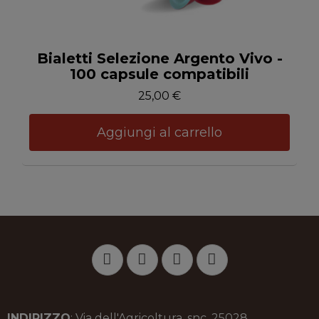
Anteprima
Bialetti Selezione Argento Vivo -
100 capsule compatibili
25,00 €
Aggiungi al carrello
INDIRIZZO
: Via dell'Agricoltura, snc, 25028