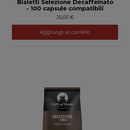
Anteprima
Bialetti Selezione Decaffeinato
- 100 capsule compatibili
25,00 €
Aggiungi al carrello