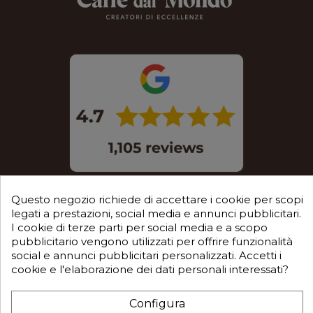
Questo negozio richiede di accettare i cookie per scopi
legati a prestazioni, social media e annunci pubblicitari.
I cookie di terze parti per social media e a scopo
pubblicitario vengono utilizzati per offrire funzionalità
© 2025 Mec S.r.l. tutti i diritti sono riservati
social e annunci pubblicitari personalizzati. Accetti i
cookie e l'elaborazione dei dati personali interessati?
Sede legale in Via Castagnari 5/A – Poncarale (BS) –
25020
Configura