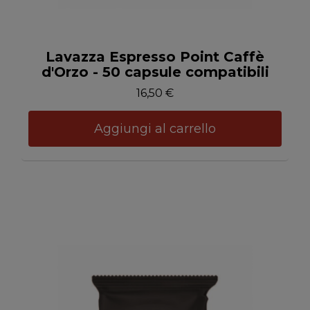
Anteprima
Lavazza Espresso Point Caffè
d'Orzo - 50 capsule compatibili
16,50 €
Aggiungi al carrello