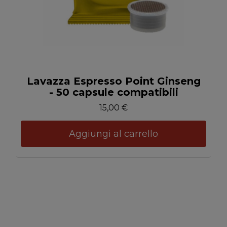
Anteprima
Lavazza Espresso Point Ginseng
- 50 capsule compatibili
15,00 €
Aggiungi al carrello