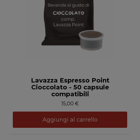
Anteprima
Lavazza Espresso Point
Cioccolato - 50 capsule
compatibili
15,00 €
Aggiungi al carrello