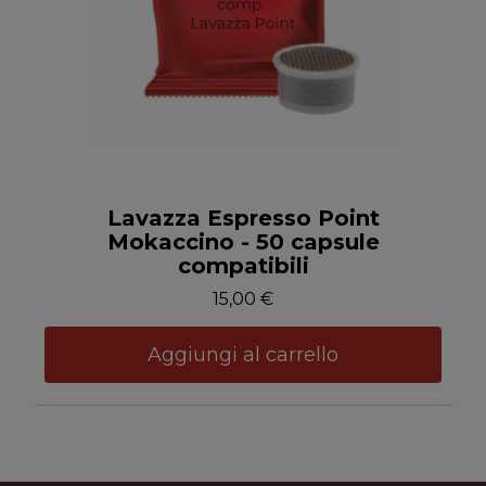
Anteprima
Lavazza Espresso Point
Mokaccino - 50 capsule
compatibili
15,00 €
Aggiungi al carrello