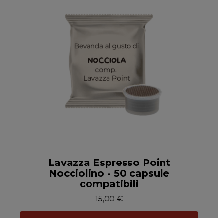
Anteprima
Lavazza Espresso Point
Nocciolino - 50 capsule
compatibili
15,00 €