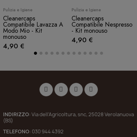
Quick View
Quick View
Pulizia e Igiene
Pulizia e Igiene
Cleanercaps
Cleanercaps
Compatibile Lavazza A
Compatibile Nespresso
Modo Mio - Kit
- Kit monouso
monouso
4,90 €
4,90 €
INDIRIZZO
: Via dell'Agricoltura, snc, 25028 Verolanuova
(BS)
TELEFONO
: 030 944 4392