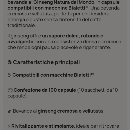
bevanda al Ginseng Natura dal Mondo
, in
capsule
compatibili con macchine Bialetti®
. Una bevanda
cremosa e vellutata, perfetta per chi desidera
energia e gusto senza l’intensità del caffè
tradizionale.
Il ginseng offre un
sapore dolce, rotondo e
avvolgente
, con una consistenza densa e cremosa
che rende ogni pausa piacevole e rigenerante.
☕ Caratteristiche principali
☕
Compatibili con macchine Bialetti®
📦
Confezione da 100 capsule
(10 sacchetti da 10
capsule)
🌿 Bevanda al
ginseng cremosa e vellutata
⚡
Rivitalizzante e stimolante
, ideale per ritrovare