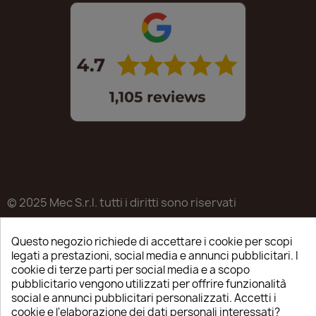
© 2025 Mec S.r.l. tutti i diritti sono riservati
Sede legale in Via Castagnari 5/A – Poncarale (BS) –
Questo negozio richiede di accettare i cookie per scopi
25020
legati a prestazioni, social media e annunci pubblicitari. I
P.IVA / C.F. / R.I. di Brescia n.03223310982
cookie di terze parti per social media e a scopo
pubblicitario vengono utilizzati per offrire funzionalità
REA: BS-515638
social e annunci pubblicitari personalizzati. Accetti i
cookie e l'elaborazione dei dati personali interessati?