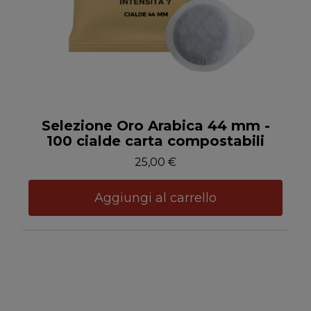
Anteprima
Selezione Oro Arabica 44 mm -
100 cialde carta compostabili
25,00 €
Aggiungi al carrello