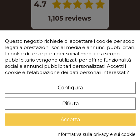
Questo negozio richiede di accettare i cookie per scopi
legati a prestazioni, social media e annunci pubblicitari.
I cookie di terze parti per social media e a scopo
pubblicitario vengono utilizzati per offrire funzionalità
© 2025 Mec S.r.l. tutti i diritti sono riservati
social e annunci pubblicitari personalizzati. Accetti i
cookie e l'elaborazione dei dati personali interessati?
Sede legale in Via Castagnari 5/A – Poncarale (BS) –
25020
Configura
P.IVA / C.F. / R.I. di Brescia n.03223310982
Rifiuta
REA: BS-515638
Capitale sociale ver. € 35.000
Accetta
Informativa sulla privacy e sui cookie