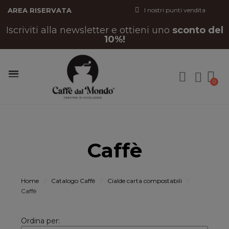
AREA RISERVATA
I nostri punti vendita
Iscriviti alla newsletter e ottieni uno
sconto del
10%!
Caffè
Home
Catalogo Caffè
Cialde carta compostabili
Caffè
Ordina per: